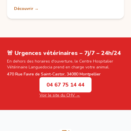
Découvrir →
🚨 Urgences vétérinaires – 7j/7 – 24h/24
En dehors des horaires d'ouverture, le Centre Hospitalier
Vétérinaire Languedocia prend en charge votre animal.
470 Rue Favre de Saint-Castor, 34080 Montpellier
04 67 75 14 44
Voir le site du CHV →
Footer