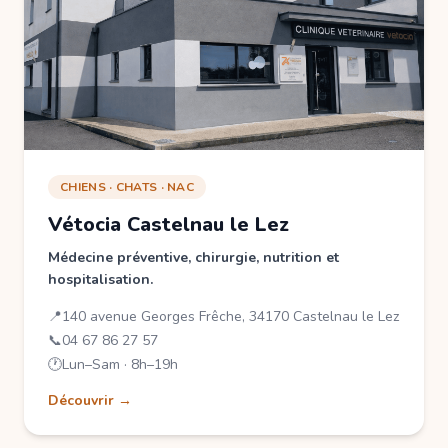
CHIENS · CHATS · NAC
Vétocia Castelnau le Lez
Médecine préventive, chirurgie, nutrition et
hospitalisation.
📍
140 avenue Georges Frêche, 34170 Castelnau le Lez
📞
04 67 86 27 57
🕐
Lun–Sam · 8h–19h
Découvrir →