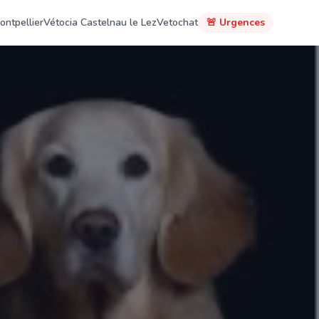
ontpellier
Vétocia Castelnau le Lez
Vetochat
🚨 Urgences