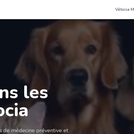
Vétocia M
ns les
ocia
es de médecine préventive et