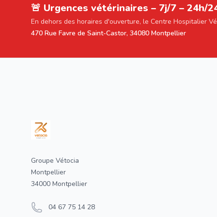
🚨 Urgences vétérinaires – 7j/7 – 24h/2
En dehors des horaires d'ouverture, le Centre Hospitalier V
470 Rue Favre de Saint-Castor, 34080 Montpellier
Footer
Groupe Vétocia
Montpellier
34000 Montpellier
04 67 75 14 28