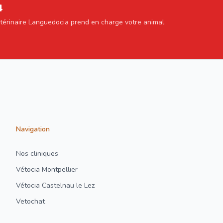
4
étérinaire Languedocia prend en charge votre animal.
Navigation
Nos cliniques
Vétocia Montpellier
Vétocia Castelnau le Lez
Vetochat