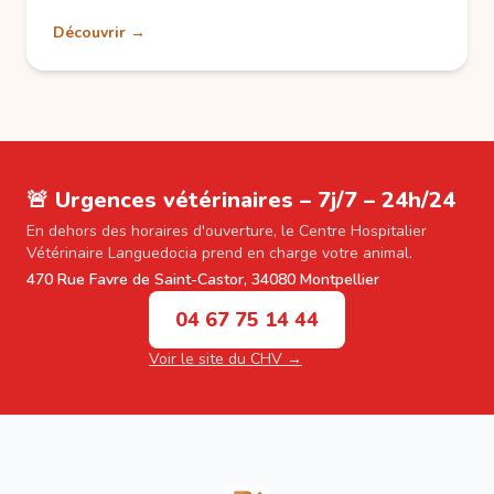
Découvrir →
🚨 Urgences vétérinaires – 7j/7 – 24h/24
En dehors des horaires d'ouverture, le Centre Hospitalier
Vétérinaire Languedocia prend en charge votre animal.
470 Rue Favre de Saint-Castor, 34080 Montpellier
04 67 75 14 44
Voir le site du CHV →
Footer