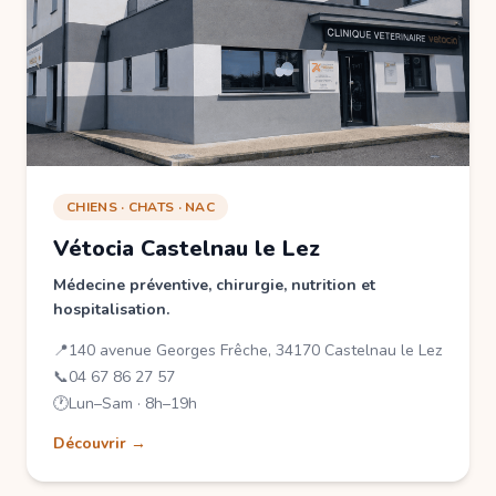
CHIENS · CHATS · NAC
Vétocia Castelnau le Lez
Médecine préventive, chirurgie, nutrition et
hospitalisation.
📍
140 avenue Georges Frêche, 34170 Castelnau le Lez
📞
04 67 86 27 57
🕐
Lun–Sam · 8h–19h
Découvrir →