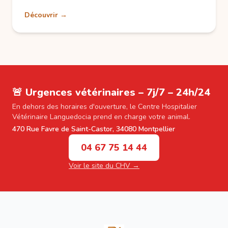
Découvrir →
🚨 Urgences vétérinaires – 7j/7 – 24h/24
En dehors des horaires d'ouverture, le Centre Hospitalier
Vétérinaire Languedocia prend en charge votre animal.
470 Rue Favre de Saint-Castor, 34080 Montpellier
04 67 75 14 44
Voir le site du CHV →
Footer