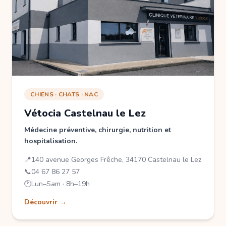
CHIENS · CHATS · NAC
Vétocia Castelnau le Lez
Médecine préventive, chirurgie, nutrition et
hospitalisation.
📍
140 avenue Georges Frêche, 34170 Castelnau le Lez
📞
04 67 86 27 57
🕐
Lun–Sam · 8h–19h
Découvrir →