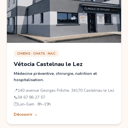
CHIENS · CHATS · NAC
Vétocia Castelnau le Lez
Médecine préventive, chirurgie, nutrition et
hospitalisation.
📍
140 avenue Georges Frêche, 34170 Castelnau le Lez
📞
04 67 86 27 57
🕐
Lun–Sam · 8h–19h
Découvrir →