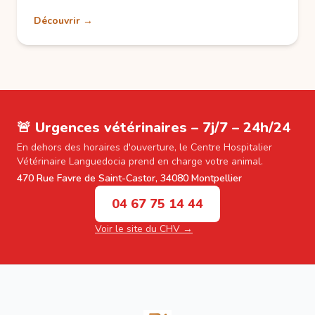
Découvrir →
🚨 Urgences vétérinaires – 7j/7 – 24h/24
En dehors des horaires d'ouverture, le Centre Hospitalier
Vétérinaire Languedocia prend en charge votre animal.
470 Rue Favre de Saint-Castor, 34080 Montpellier
04 67 75 14 44
Voir le site du CHV →
Footer