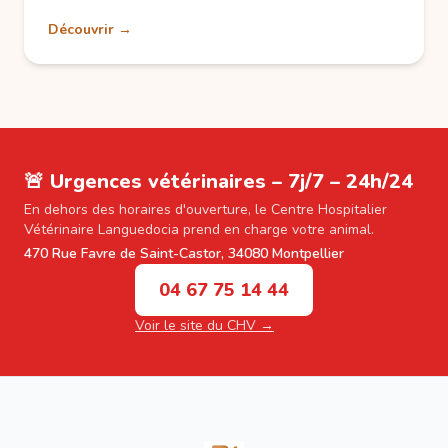
Découvrir →
🚨 Urgences vétérinaires – 7j/7 – 24h/24
En dehors des horaires d'ouverture, le Centre Hospitalier
Vétérinaire Languedocia prend en charge votre animal.
470 Rue Favre de Saint-Castor, 34080 Montpellier
04 67 75 14 44
Voir le site du CHV →
Footer