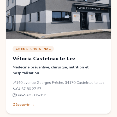
CHIENS · CHATS · NAC
Vétocia Castelnau le Lez
Médecine préventive, chirurgie, nutrition et
hospitalisation.
📍
140 avenue Georges Frêche, 34170 Castelnau le Lez
📞
04 67 86 27 57
🕐
Lun–Sam · 8h–19h
Découvrir →