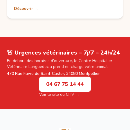
Découvrir →
🚨 Urgences vétérinaires – 7j/7 – 24h/24
En dehors des horaires d'ouverture, le Centre Hospitalier
Vétérinaire Languedocia prend en charge votre animal.
470 Rue Favre de Saint-Castor, 34080 Montpellier
04 67 75 14 44
Voir le site du CHV →
Footer