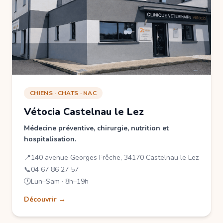
CHIENS · CHATS · NAC
Vétocia Castelnau le Lez
Médecine préventive, chirurgie, nutrition et
hospitalisation.
📍
140 avenue Georges Frêche, 34170 Castelnau le Lez
📞
04 67 86 27 57
🕐
Lun–Sam · 8h–19h
Découvrir →