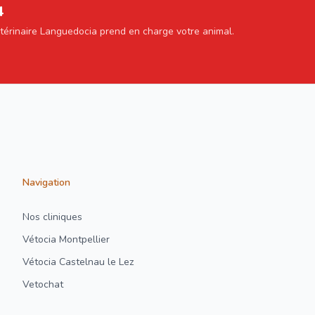
4
étérinaire Languedocia prend en charge votre animal.
Navigation
Nos cliniques
Vétocia Montpellier
Vétocia Castelnau le Lez
Vetochat