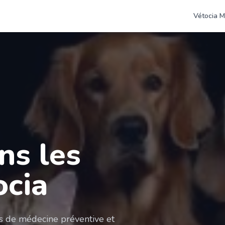
Vétocia M
ns les
ocia
es de médecine préventive et