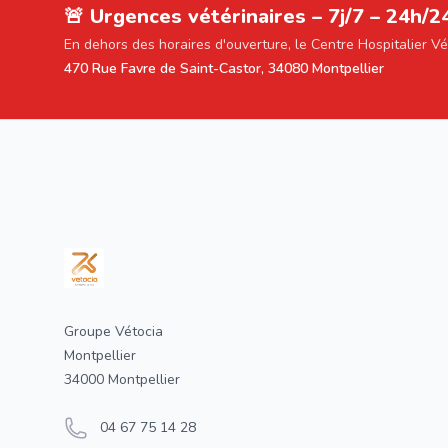
🚨 Urgences vétérinaires – 7j/7 – 24h/2
En dehors des horaires d'ouverture, le Centre Hospitalier V
470 Rue Favre de Saint-Castor, 34080 Montpellier
Footer
Groupe Vétocia
Montpellier
34000 Montpellier
04 67 75 14 28