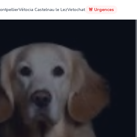
ontpellier
Vétocia Castelnau le Lez
Vetochat
🚨 Urgences