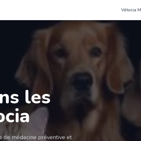
Vétocia M
ns les
ocia
es de médecine préventive et