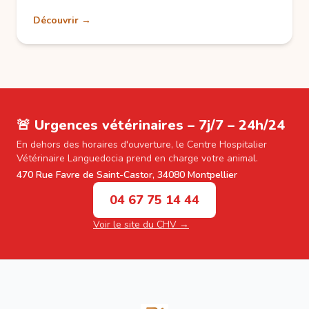
Découvrir →
🚨 Urgences vétérinaires – 7j/7 – 24h/24
En dehors des horaires d'ouverture, le Centre Hospitalier
Vétérinaire Languedocia prend en charge votre animal.
470 Rue Favre de Saint-Castor, 34080 Montpellier
04 67 75 14 44
Voir le site du CHV →
Footer