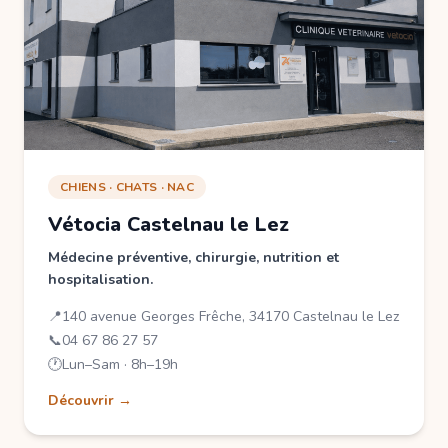
CHIENS · CHATS · NAC
Vétocia Castelnau le Lez
Médecine préventive, chirurgie, nutrition et
hospitalisation.
📍
140 avenue Georges Frêche, 34170 Castelnau le Lez
📞
04 67 86 27 57
🕐
Lun–Sam · 8h–19h
Découvrir →