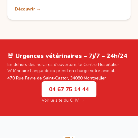
Découvrir →
🚨 Urgences vétérinaires – 7j/7 – 24h/24
En dehors des horaires d'ouverture, le Centre Hospitalier
Vétérinaire Languedocia prend en charge votre animal.
470 Rue Favre de Saint-Castor, 34080 Montpellier
04 67 75 14 44
Voir le site du CHV →
Footer