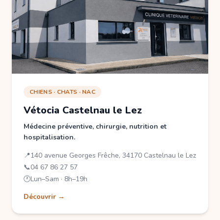
CHIENS · CHATS · NAC
Vétocia Castelnau le Lez
Médecine préventive, chirurgie, nutrition et
hospitalisation.
📍
140 avenue Georges Frêche, 34170 Castelnau le Lez
📞
04 67 86 27 57
🕐
Lun–Sam · 8h–19h
Découvrir →