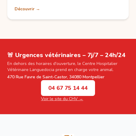
Découvrir →
🚨 Urgences vétérinaires – 7j/7 – 24h/24
En dehors des horaires d'ouverture, le Centre Hospitalier
Vétérinaire Languedocia prend en charge votre animal.
470 Rue Favre de Saint-Castor, 34080 Montpellier
04 67 75 14 44
Voir le site du CHV →
Footer