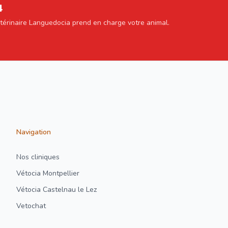
4
étérinaire Languedocia prend en charge votre animal.
Navigation
Nos cliniques
Vétocia Montpellier
Vétocia Castelnau le Lez
Vetochat