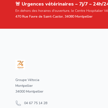
🚨 Urgences vétérinaires – 7j/7 – 24h/2
En dehors des horaires d'ouverture, le Centre Hospitalier V
470 Rue Favre de Saint-Castor, 34080 Montpellier
Footer
Groupe Vétocia
Montpellier
34000 Montpellier
04 67 75 14 28