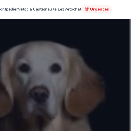
ontpellier
Vétocia Castelnau le Lez
Vetochat
🚨 Urgences