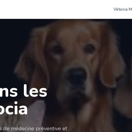
Vétocia M
ns les
ocia
es de médecine préventive et