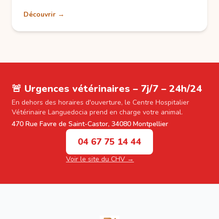
Découvrir →
🚨 Urgences vétérinaires – 7j/7 – 24h/24
En dehors des horaires d'ouverture, le Centre Hospitalier
Vétérinaire Languedocia prend en charge votre animal.
470 Rue Favre de Saint-Castor, 34080 Montpellier
04 67 75 14 44
Voir le site du CHV →
Footer