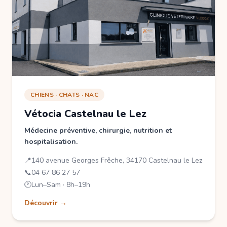
CHIENS · CHATS · NAC
Vétocia Castelnau le Lez
Médecine préventive, chirurgie, nutrition et
hospitalisation.
📍
140 avenue Georges Frêche, 34170 Castelnau le Lez
📞
04 67 86 27 57
🕐
Lun–Sam · 8h–19h
Découvrir →