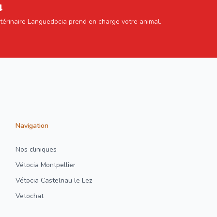
4
étérinaire Languedocia prend en charge votre animal.
Navigation
Nos cliniques
Vétocia Montpellier
Vétocia Castelnau le Lez
Vetochat