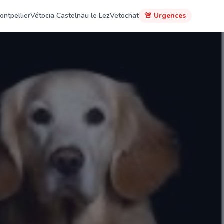
ontpellier
Vétocia Castelnau le Lez
Vetochat
🚨 Urgences