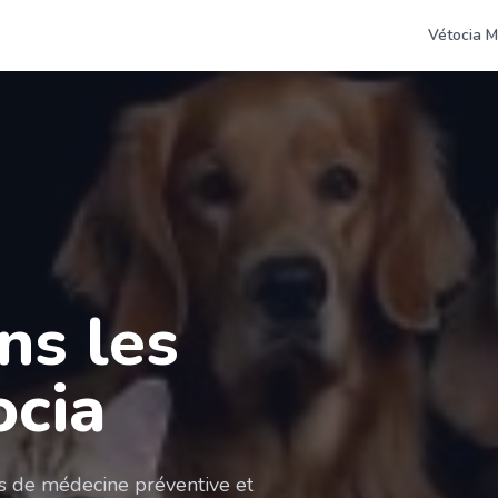
Vétocia M
ns les
ocia
es de médecine préventive et