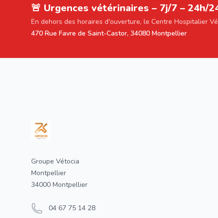
🚨 Urgences vétérinaires – 7j/7 – 24h/2
En dehors des horaires d'ouverture, le Centre Hospitalier V
470 Rue Favre de Saint-Castor, 34080 Montpellier
Footer
Groupe Vétocia
Montpellier
34000 Montpellier
04 67 75 14 28