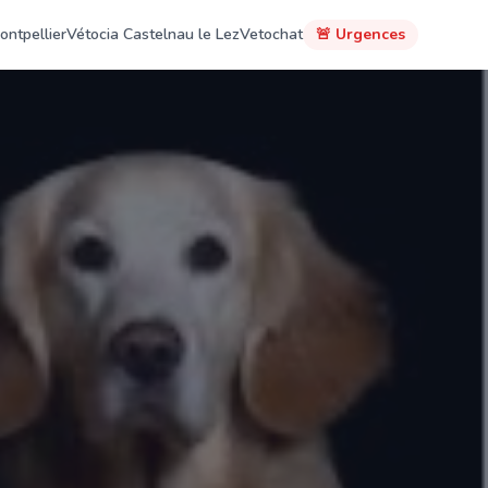
ontpellier
Vétocia Castelnau le Lez
Vetochat
🚨 Urgences