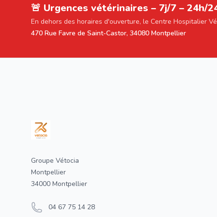
🚨 Urgences vétérinaires – 7j/7 – 24h/2
En dehors des horaires d'ouverture, le Centre Hospitalier V
470 Rue Favre de Saint-Castor, 34080 Montpellier
Footer
Groupe Vétocia
Montpellier
34000 Montpellier
04 67 75 14 28