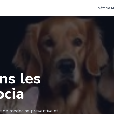
Vétocia M
ns les
ocia
es de médecine préventive et