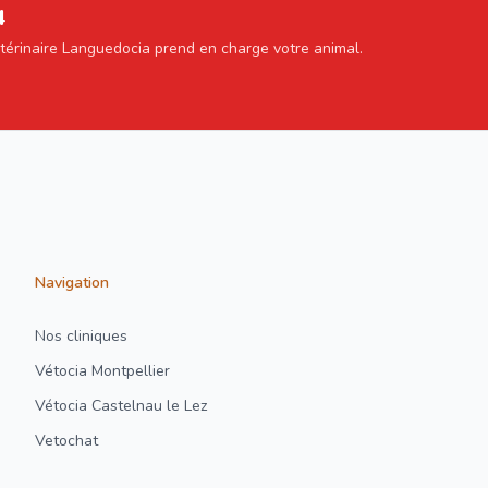
4
étérinaire Languedocia prend en charge votre animal.
Navigation
Nos cliniques
Vétocia Montpellier
Vétocia Castelnau le Lez
Vetochat