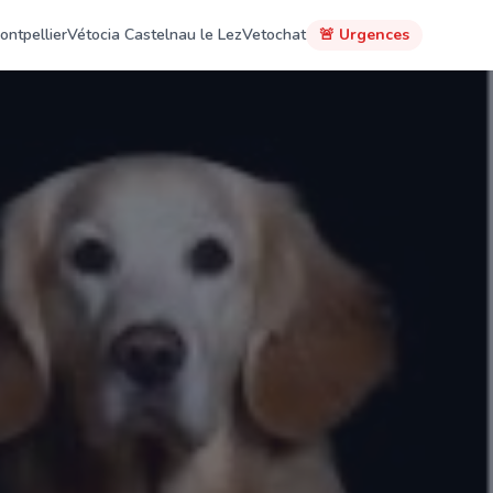
ontpellier
Vétocia Castelnau le Lez
Vetochat
🚨 Urgences