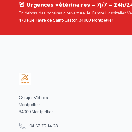
🚨 Urgences vétérinaires – 7j/7 – 24h/2
En dehors des horaires d'ouverture, le Centre Hospitalier V
470 Rue Favre de Saint-Castor, 34080 Montpellier
Footer
Groupe Vétocia
Montpellier
34000 Montpellier
04 67 75 14 28