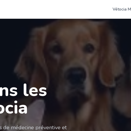
Vétocia M
ns les
ocia
es de médecine préventive et