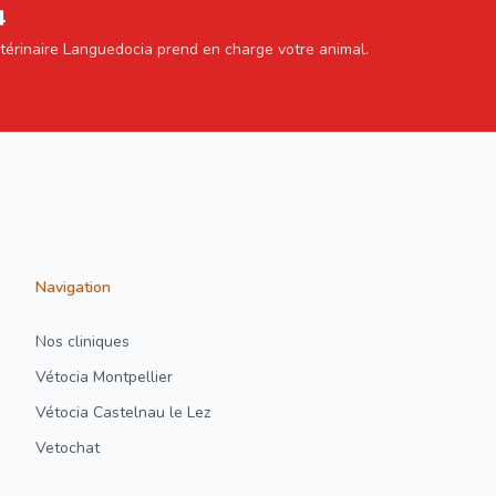
4
étérinaire Languedocia prend en charge votre animal.
Navigation
Nos cliniques
Vétocia Montpellier
Vétocia Castelnau le Lez
Vetochat