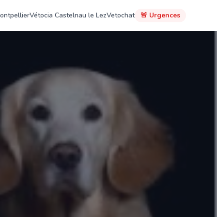
ontpellier
Vétocia Castelnau le Lez
Vetochat
🚨 Urgences