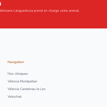
4
étérinaire Languedocia prend en charge votre animal.
Navigation
Nos cliniques
Vétocia Montpellier
Vétocia Castelnau le Lez
Vetochat