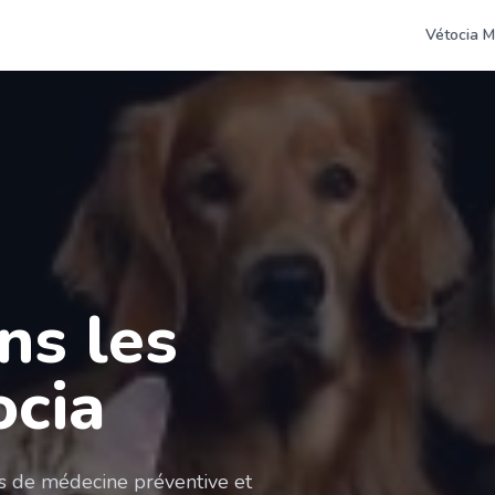
Vétocia M
ns les
ocia
es de médecine préventive et