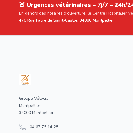
🚨 Urgences vétérinaires – 7j/7 – 24h/2
En dehors des horaires d'ouverture, le Centre Hospitalier V
470 Rue Favre de Saint-Castor, 34080 Montpellier
Footer
Groupe Vétocia
Montpellier
34000 Montpellier
04 67 75 14 28