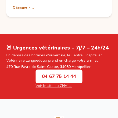
Découvrir →
🚨 Urgences vétérinaires – 7j/7 – 24h/24
En dehors des horaires d'ouverture, le Centre Hospitalier
Vétérinaire Languedocia prend en charge votre animal.
470 Rue Favre de Saint-Castor, 34080 Montpellier
04 67 75 14 44
Voir le site du CHV →
Footer