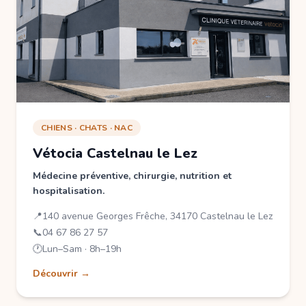
CHIENS · CHATS · NAC
Vétocia Castelnau le Lez
Médecine préventive, chirurgie, nutrition et
hospitalisation.
📍
140 avenue Georges Frêche, 34170 Castelnau le Lez
📞
04 67 86 27 57
🕐
Lun–Sam · 8h–19h
Découvrir →