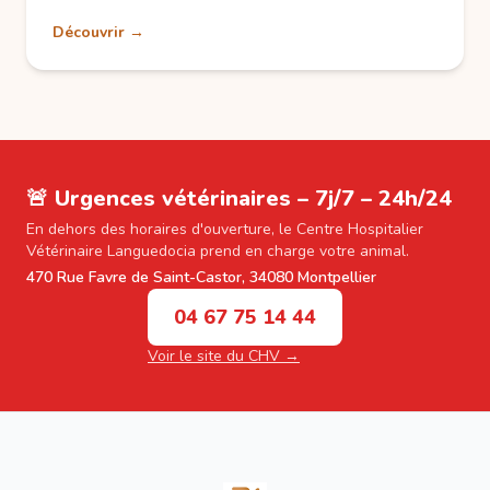
Découvrir →
🚨 Urgences vétérinaires – 7j/7 – 24h/24
En dehors des horaires d'ouverture, le Centre Hospitalier
Vétérinaire Languedocia prend en charge votre animal.
470 Rue Favre de Saint-Castor, 34080 Montpellier
04 67 75 14 44
Voir le site du CHV →
Footer