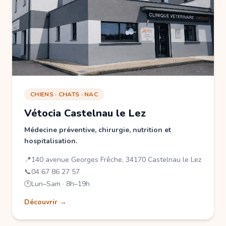
CHIENS · CHATS · NAC
Vétocia Castelnau le Lez
Médecine préventive, chirurgie, nutrition et
hospitalisation.
📍
140 avenue Georges Frêche, 34170 Castelnau le Lez
📞
04 67 86 27 57
🕐
Lun–Sam · 8h–19h
Découvrir →