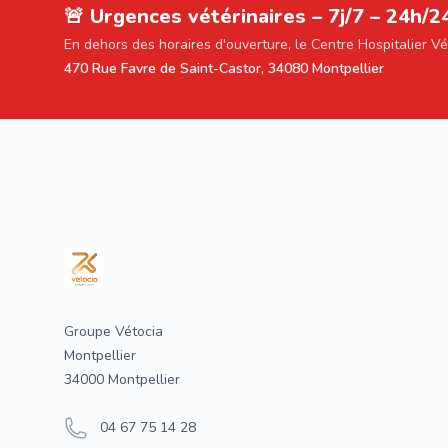
🚨 Urgences vétérinaires – 7j/7 – 24h/2
En dehors des horaires d'ouverture, le Centre Hospitalier V
470 Rue Favre de Saint-Castor, 34080 Montpellier
Footer
Groupe Vétocia
Montpellier
34000 Montpellier
04 67 75 14 28