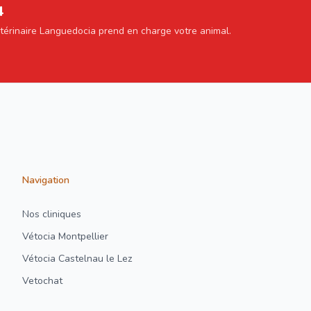
4
étérinaire Languedocia prend en charge votre animal.
Navigation
Nos cliniques
Vétocia Montpellier
Vétocia Castelnau le Lez
Vetochat