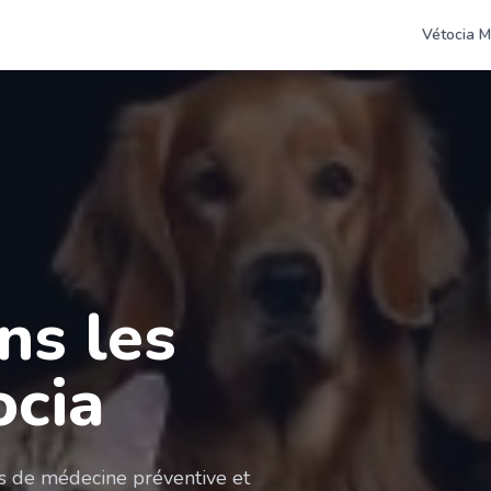
Vétocia M
ns les
ocia
es de médecine préventive et