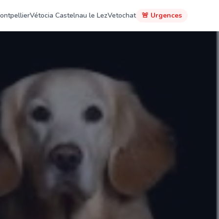
ontpellier
Vétocia Castelnau le Lez
Vetochat
🚨 Urgences