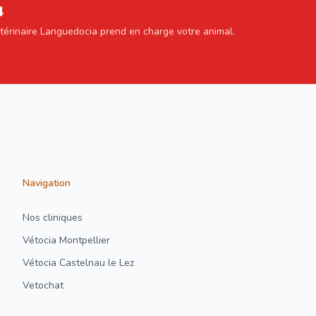
4
étérinaire Languedocia prend en charge votre animal.
Navigation
Nos cliniques
Vétocia Montpellier
Vétocia Castelnau le Lez
Vetochat