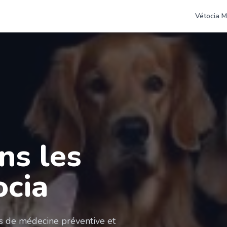
Vétocia M
ns les
ocia
es de médecine préventive et