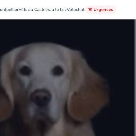
ontpellier
Vétocia Castelnau le Lez
Vetochat
🚨 Urgences