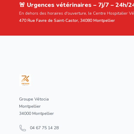
🚨 Urgences vétérinaires – 7j/7 – 24h/2
En dehors des horaires d'ouverture, le Centre Hospitalier V
470 Rue Favre de Saint-Castor, 34080 Montpellier
Footer
Groupe Vétocia
Montpellier
34000 Montpellier
04 67 75 14 28