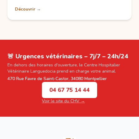
Découvrir →
🚨 Urgences vétérinaires – 7j/7 – 24h/24
En dehors des horaires d'ouverture, le Centre Hospitalier
Vétérinaire Languedocia prend en charge votre animal.
470 Rue Favre de Saint-Castor, 34080 Montpellier
04 67 75 14 44
Voir le site du CHV →
Footer