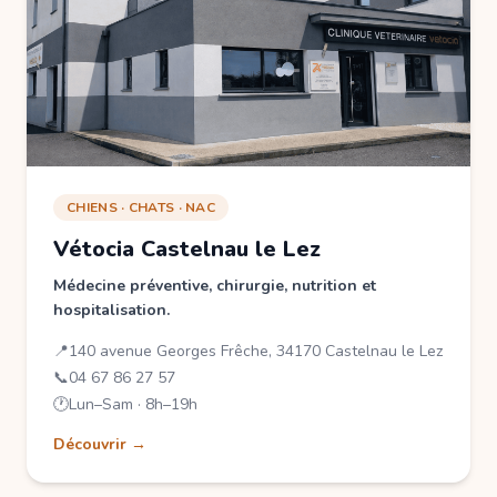
CHIENS · CHATS · NAC
Vétocia Castelnau le Lez
Médecine préventive, chirurgie, nutrition et
hospitalisation.
📍
140 avenue Georges Frêche, 34170 Castelnau le Lez
📞
04 67 86 27 57
🕐
Lun–Sam · 8h–19h
Découvrir →