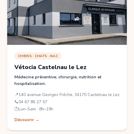
CHIENS · CHATS · NAC
Vétocia Castelnau le Lez
Médecine préventive, chirurgie, nutrition et
hospitalisation.
📍
140 avenue Georges Frêche, 34170 Castelnau le Lez
📞
04 67 86 27 57
🕐
Lun–Sam · 8h–19h
Découvrir →