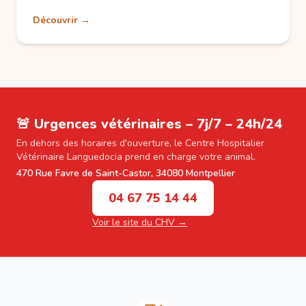
Découvrir →
🚨 Urgences vétérinaires – 7j/7 – 24h/24
En dehors des horaires d'ouverture, le Centre Hospitalier
Vétérinaire Languedocia prend en charge votre animal.
470 Rue Favre de Saint-Castor, 34080 Montpellier
04 67 75 14 44
Voir le site du CHV →
Footer