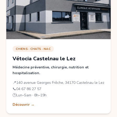
CHIENS · CHATS · NAC
Vétocia Castelnau le Lez
Médecine préventive, chirurgie, nutrition et
hospitalisation.
📍
140 avenue Georges Frêche, 34170 Castelnau le Lez
📞
04 67 86 27 57
🕐
Lun–Sam · 8h–19h
Découvrir →