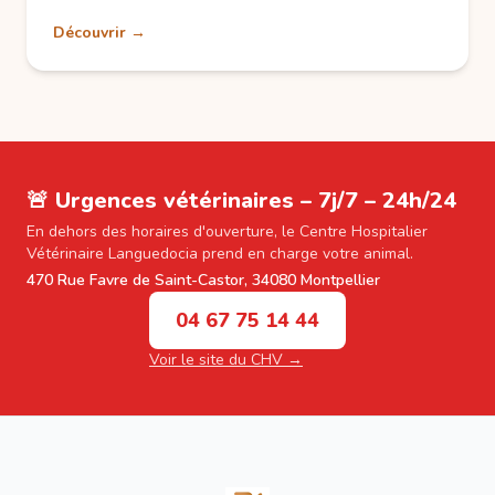
Découvrir →
🚨 Urgences vétérinaires – 7j/7 – 24h/24
En dehors des horaires d'ouverture, le Centre Hospitalier
Vétérinaire Languedocia prend en charge votre animal.
470 Rue Favre de Saint-Castor, 34080 Montpellier
04 67 75 14 44
Voir le site du CHV →
Footer