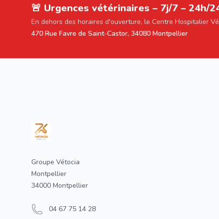
🚨 Urgences vétérinaires – 7j/7 – 24h/2
En dehors des horaires d'ouverture, le Centre Hospitalier V
470 Rue Favre de Saint-Castor, 34080 Montpellier
Footer
Groupe Vétocia
Montpellier
34000 Montpellier
04 67 75 14 28