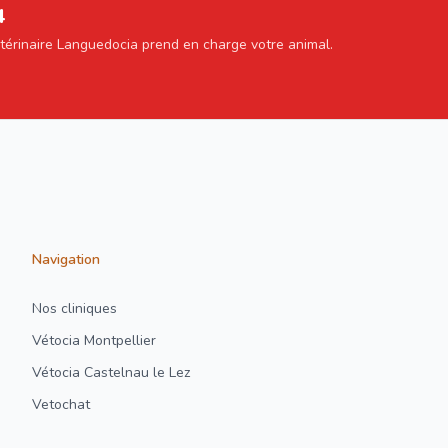
4
étérinaire Languedocia prend en charge votre animal.
Navigation
Nos cliniques
Vétocia Montpellier
Vétocia Castelnau le Lez
Vetochat