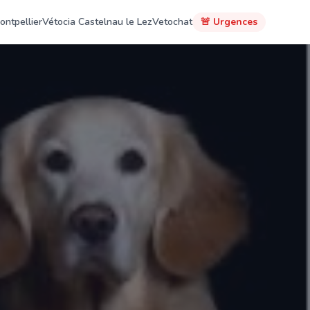
ontpellier
Vétocia Castelnau le Lez
Vetochat
🚨 Urgences