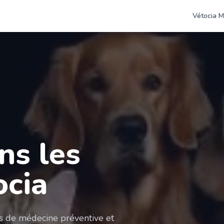
Vétocia M
ns les
ocia
es de médecine préventive et