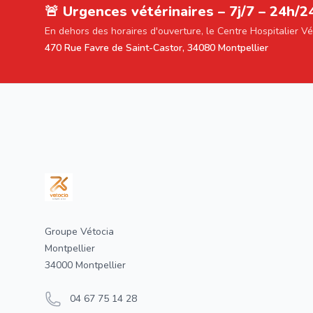
🚨 Urgences vétérinaires – 7j/7 – 24h/2
En dehors des horaires d'ouverture, le Centre Hospitalier V
470 Rue Favre de Saint-Castor, 34080 Montpellier
Footer
Groupe Vétocia
Montpellier
34000 Montpellier
04 67 75 14 28