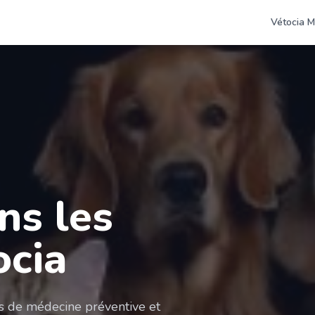
Vétocia M
ns les
ocia
es de médecine préventive et