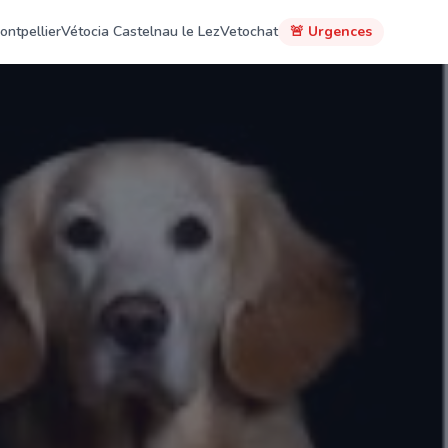
ontpellier
Vétocia Castelnau le Lez
Vetochat
🚨 Urgences