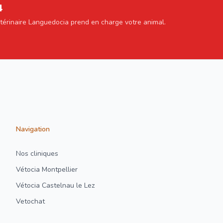
4
étérinaire Languedocia prend en charge votre animal.
Navigation
Nos cliniques
Vétocia Montpellier
Vétocia Castelnau le Lez
Vetochat